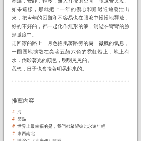
潮濕，安靜，輕冷，無人打擾的空間，很適合哭泣。
如果這樣，那就把上一年的傷心和難過通通發泄出
來，把今年的困難和不容易也在眼淚中慢慢地釋放，
好的不好的，都一起化作無形的淚，消逝在彎彎的臉
頰弧度中。
走回家的路上，月色搖曳著路旁的樹，微醺的氣息，
一圈圈地擴散在亮著五顏六色的霓虹燈上，地上有
水，倒影著光的顏色，明明晃晃的。
我想，日子也會接著明晃起來的。
推薦內容
海
節點
世界上最幸福的是，我們都希望彼此永遠年輕
東西南北
讀塗俏《袁庚傳》隨感