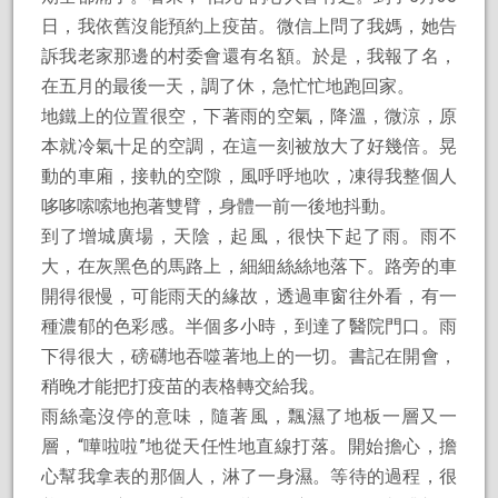
日，我依舊沒能預約上疫苗。微信上問了我媽，她告
訴我老家那邊的村委會還有名額。於是，我報了名，
在五月的最後一天，調了休，急忙忙地跑回家。
地鐵上的位置很空，下著雨的空氣，降溫，微涼，原
本就冷氣十足的空調，在這一刻被放大了好幾倍。晃
動的車廂，接軌的空隙，風呼呼地吹，凍得我整個人
哆哆嗦嗦地抱著雙臂，身體一前一後地抖動。
到了增城廣場，天陰，起風，很快下起了雨。雨不
大，在灰黑色的馬路上，細細絲絲地落下。路旁的車
開得很慢，可能雨天的緣故，透過車窗往外看，有一
種濃郁的色彩感。半個多小時，到達了醫院門口。雨
下得很大，磅礴地吞噬著地上的一切。書記在開會，
稍晚才能把打疫苗的表格轉交給我。
雨絲毫沒停的意味，隨著風，飄濕了地板一層又一
層，“嘩啦啦”地從天任性地直線打落。開始擔心，擔
心幫我拿表的那個人，淋了一身濕。等待的過程，很