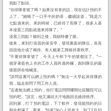
我點了點頭。
“你排隊拿號了嗎？如果沒有拿的話，現在估計預約不
上了。”她喝了一口手中的奶茶，繼續說道，“我是六
七點過來的。來的時候，已經排了長隊了，很多人基
本淩晨三四點就過來排隊了。”
淩晨三四點？聽到之後，我頓時傻了眼。
後來，來到打疫苗的保安亭，發現裏面的隊伍，長長
扭扭地分成了兩排。有人戴著工牌維持著秩序。
“不要排隊拿號了，今天上午和下午的號都沒了。”一
個穿著藍色上衣的工作人員跨過跨欄，跑到隊伍的最
後面拼命地喊道。
“請問這裏可以網上預約嗎？”無法一大早起床排隊的
我，臨走前問了問工作人員。
“這邊無法網上預約，你打電話問問哪間社區醫院可以
預約吧。”說完，他又滿頭大汗地跑回去維持秩序。
回到家，打了預約電話，下了軟件，發現能預約的日
期全都滿了。看來，“怕死”的心人皆有之。到了5月30