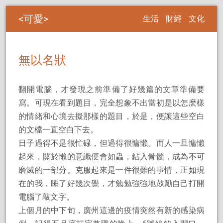
可愛
生活
財經
文化
無以名狀
翻開電腦，才發現之前準備了好幾篇的文章準備要
寫。可現在看到題目，完全想象不出當初是以怎麽樣
的情緒和心境去擬那樣的題目，於是，便讓這些空白
的文檔一直空白下去。
日子過得不是很忙碌，但過得很慵懶。而人一旦慵懶
起來，關於懶的意識便會如蟲，鉆入骨髓，成為不可
磨滅的一部分。克服起來是一件很難的事情，正如現
在的我，睡了好幾次覺，才勉勉強強地鼓勵自己打開
電腦了敲文字。
上個月的中下旬，廣州這邊的疫情突然有新的感染病