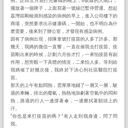
例。記得五月底打完兼職的晚上，6號線的入閘口，
擺放著一個牌子，上面寫著一號線已暫停營運。想起
荔灣區剛檢測到感染的病例的早上，進入公司樓下的
商場，突然要求出示健康碼，一開始，也不明白為什
麽需要，後來到了辦公室，才發現有感染病例。
因有了病例出現，排隊拿號打疫苗的人多了許多。那
幾天，我媽的微信一直響，一直在催我去打疫苗。疫
苗剛出來的時候，計劃六月份才打，一來怕疫苗有副
作用，想旁觀一下具體的情況，二來怕人多。等到給
我媽催了好幾次後，我終於下決心到社區醫院打疫
苗。
那天的上午有點悶熱，雲厚厚地鋪了一層又一層，駛
過的車輛，排出的廢氣，熱熱地加劇著空氣中的悶和
熱，路過的行人一邊撐著傘，一邊擦拭著額頭上的
汗。
“你也是來打疫苗的嗎？”有人走到我身邊，問了問
我。