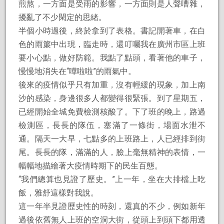
煎熬，一方面是受雨的影響，一方面則是人聲嘈雜，
擾亂了不少閑定的思緒。
半個小時過後，終於拿到了表格。書記開著車，在白
色的雨簾中出現，臨走時，還叮囑我在廣州市區上班
要小心點，做好防範。我點了點頭，看著他的車子，
慢慢地消失在“嘩啦啦”的雨氣中。
後來的疫情似乎只有加重，沒有輕緩的現象，加上南
沙的感染，身邊很多人都變得很緊張。到了星期五，
已經開始全城免費檢測核酸了。下了班的晚上，路過
檢測區，長長的隊伍，塞滿了一條街，場面水泄不
通。隔天一大早，七點多的上班路上，人已經排到街
尾。長長的隊，滿滿的人，臉上毫無精神的表情，一
幅幅地描繪著大疫情時期下的民生百態。
“我們總算也見證了歷史。”上一年，坐在大排檔上吃
飯，雅舒這樣對我說。
這一年半見證歷史性的時刻，還真的不少，例如新年
過後依舊無人上班的空洞大街，從頭上到頭下都用透