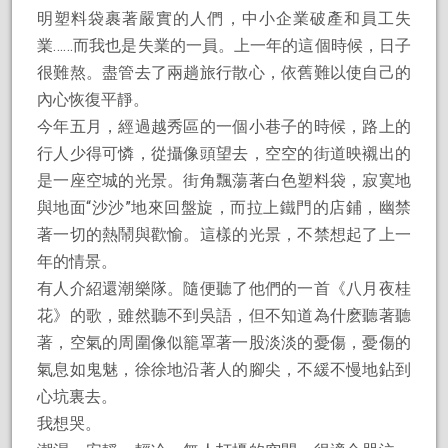
明塑料袋裹著嚴實的人們，中小企業破產和員工失
業……而我也是失業的一員。上一年的這個時候，日子
很難熬。盡管去了兩趟旅行散心，依舊難以使自己的
內心恢復平靜。
今年五月，經過越秀區的一個小巷子的時候，路上的
行人少得可憐，從攝像頭望去，空空的街道映襯出的
是一座空城的光景。街角飄蕩著白色塑料袋，寂寞地
與地面“沙沙”地來回盤旋，而拉上鐵門的店鋪，幽禁
著一切的熱鬧與歡愉。這樣的光景，不禁想起了上一
年的情景。
有人介紹還潮樂隊。隨便聽了他們的一首《八月夜桂
花》的歌，雖然聽不到吳語，但不知道為什麽聽著聽
著，空氣的周圍像似籠罩著一股淡淡的憂傷，憂傷的
氣息如鬼魅，徐徐地沿著人的腳尖，不緩不慢地鉆到
心坑裏去。
我想哭。