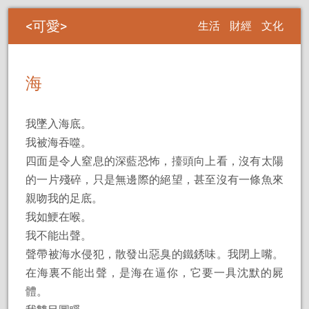
可愛
生活
財經
文化
海
我墜入海底。
我被海吞噬。
四面是令人窒息的深藍恐怖，擡頭向上看，沒有太陽
的一片殘碎，只是無邊際的絕望，甚至沒有一條魚來
親吻我的足底。
我如鯁在喉。
我不能出聲。
聲帶被海水侵犯，散發出惡臭的鐵銹味。我閉上嘴。
在海裏不能出聲，是海在逼你，它要一具沈默的屍
體。