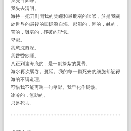
我雙目圓睜。
我失去清明。
海持一把刀劃開我的雙瞳和最脆弱的咽喉，於是我關
於世界的最後的回憶源自海。那濕的，潮的，鹹的，
苦的，難堪的，殘破的記憶。
卑鄙。
我愈沈愈深。
我昏昏欲睡。
真正到達海底的，是一副掙紮的屍骨。
海水再次襲卷。蔓延。我的每一顆死去的細胞都記得
海的不講道理。
可惜我不能再罵一句卑鄙。我早化作屍骸。
冰冷的，無助的。
只是死去。