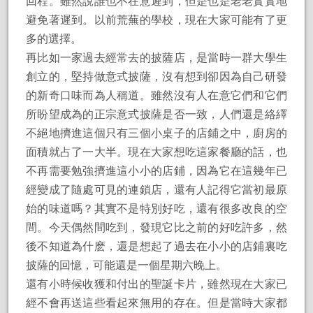
回程。雖然說誰也不在意遲到，但是也是老老實實地
避免著遲到。以前荒蕪的學校，現在大家可能有了更
多的選擇。
再比如一家過去經常去的披薩店，是當時一群大學生
創立的，堅持做意式披薩，沒有想到卻因為自己研發
的新奇口味而為人稱道。雖然沒有人在意它們和它們
所盼望成為的正宗意式披薩是否一致，人們還是絡繹
不絕地擠進這個只有三個小桌子的店鋪之中，廚房的
面積就占了一大半。現在大家想吃這家餐廳的話，也
不再需要勉強擠進這小小的店鋪，因為它在這幾年已
經變成了隨處可見的連鎖店，還有人記得它當初最原
始的味道嗎？其實不是特別好吃，還有很多改良的空
間。今天偶然間吃到，發現它比之前的好吃許多，然
後不知道為什麽，還是想起了過去在小小的店鋪裏吃
披薩的回憶，可能還是一個星期六晚上。
還有小時候收獲和付出的聖誕卡片，雖然現在大家已
經不會再送這些看起來無用的存在。但是當時大家都