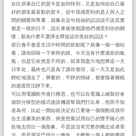
在比拼著自己的賀卡是如何特別，又是如何給自己最
好的朋友最喜歡的賀卡。從中我感受到的是人與人之
間的關愛與尊重，就像在這句祝福的話語說不說其實
都是一樣的日子，說出來後便能讓他們感受到你的關
懷，那為什麽不選擇去釋放這些美好的話語？
節日會不會是生活中時間的節點呢？就像一個一個站
臺，讓你回味一下來時的路。今天沒有什麽過節的氣
氛，但是它依然是不同的，就算我盡力地想將這一天
日常化，最終也只是為了讓你發現，這一天又是如此
輕松地溜走了，興奮的，平靜的情緒，都會隨著睡眠
的過渡而沈靜下來。
可以用電腦軟件進行構思，也可以在電腦上繪製好各
個部分模型的樣式後請機器幫我們打出來，然而不知
道為何，比起一開始就決定自己要做一個很酷或很符
合主流審美的東西，倒更想嘗試用自己的雙手隨心所
欲地去捏出一個形象。不是說沒有完整的概念或者章
法，而是用泥巴捏出一條魚，大概每一個人都能獲得