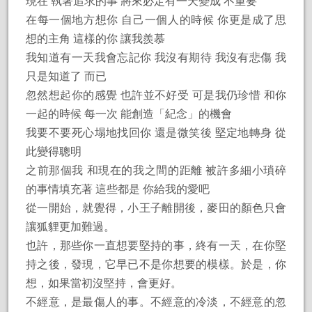
現在 執著追求的事 將來必定有一天變成 不重要
在每一個地方想你 自己一個人的時候 你更是成了思
想的主角 這樣的你 讓我羨慕
我知道有一天我會忘記你 我沒有期待 我沒有悲傷 我
只是知道了 而已
忽然想起你的感覺 也許並不好受 可是我仍珍惜 和你
一起的時候 每一次 能創造「紀念」的機會
我要不要死心塌地找回你 還是微笑後 堅定地轉身 從
此變得聰明
之前那個我 和現在的我之間的距離 被許多細小瑣碎
的事情填充著 這些都是 你給我的愛吧
從一開始，就覺得，小王子離開後，麥田的顏色只會
讓狐貍更加難過。
也許，那些你一直想要堅持的事，終有一天，在你堅
持之後，發現，它早已不是你想要的模樣。於是，你
想，如果當初沒堅持，會更好。
不經意，是最傷人的事。不經意的冷淡，不經意的忽