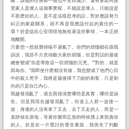
離，該做的任務卻一個也不見得減少。還有要如何接
受家人是壞人這個事實呢，不能說是壞人，只能說是
不那麽好的人。是不是這樣思考的話，對於應該努力
糾正的家庭關系，就不再是我應該付起的責任的一
環？於是從此心安理得地無視著這些事情，一本正經
地離開。
只要想一想就覺得喘不過氣了。你們的煩惱都在跟我
訴說，我並不介意傾聽大家的煩惱，但是對話的最後
總會變成“你是導致這一切煩惱的元兇。”“對的，就是
因為你。”我即使什麽都沒有做，我也變成了他們心目
中的殺人兇手，我將是最後揮下刀劍的刺客，只是刺
向的只是自己內心。
我越發混亂了，過去我很清楚哪些是真實，哪些是誣
告。但是我現在越發混亂了，街道上人群一波接一
波，身邊的人沒有來了又去，去了又走的人，而是一
直靜候在原地，等著你樂而忘形的時候撲上來指責你
的人。於是在一片聲討的聲音裏面，我喪失了判斷