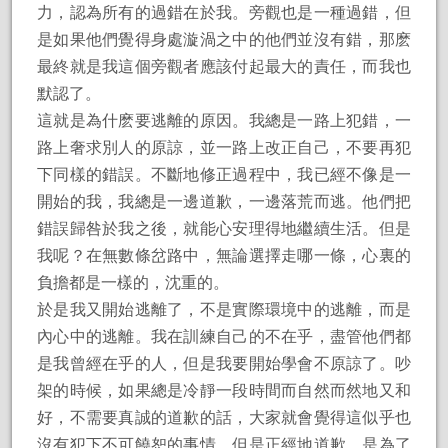
力，認為所有的過錯在於我。旁觀也是一種過錯，但
是如果他們覺得身處漩渦之中的他們並沒有錯，那麽
最終就是我這個旁觀者應該付起最大的責任，而我也
默認了。
這就是為什麽要逃離的原因。我總是一路上犯錯，一
路上奢求別人的原諒，並一路上改正自己，不要再犯
下同樣的錯誤。不斷地修正過程中，我已經不像是一
開始的我，我總是一邊道歉，一邊落荒而逃。他們把
錯誤歸咎於我之後，就能心安理得地繼續生活。但是
我呢？在無數條岔路中，無論選擇走哪一條，心裏的
負擔都是一樣的，沈重的。
於是我又開始逃離了，不是實際環境中的逃離，而是
內心中的逃離。我在訓練自己的不在乎，盡管他們都
是我曾經在乎的人，但是我要開始學會不原諒了。吵
架的時候，如果總是冷靜一段時間而自然而然地又和
好，不需要真誠的道歉的話，大家就會覺得這似乎也
沒有犯下不可饒恕的事情。但是正經地道歉，是為了