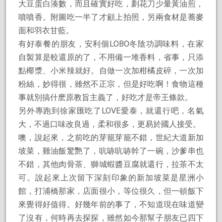
大豆蛋白湊數，而且確實好吃，劃花刀少量黃油煎，
噴噴香。附圖吃一半了才顧上拍照，另兩食材是蕎麥
面和羽衣甘藍。
有好泰餐的朋友，安利個LOBO冬陰功調味料，在家
自製算是較還原的了，不用備一堆香料，省事，只添
點椰漿、小米辣就好。自做一次加柑橘皮碎，一次加
粉絲，妙得很，雖然不正宗，但是好吃啊！食物這種
事就別搞什麽原教旨主義了，好吃才是帝王條款。
另外專跑到徐家匯吃了LOVE愛泰，就還行吧，名氣
大，不過口味改良過，柔和很多，更易於國人接受。
噢，說起來，之前吃的芽籠芽籠不錯，世紀大道新加
坡菜，雞油飯驚艷了，吭哧吭哧幹了一碗，沙爹串也
不錯，其他肉骨茶、獅城蝦醬豆腐就還行，拉茶不太
可。說起來上次留下深刻印象的新加坡菜是星洲小
館，打浦橋那家，店面很小，等位很久，但一頓飯下
來覺得好值得。好幾年前的事了，不知道現在味道變
了沒有，何時再去探探，雖然如今那幫子朋友已四下