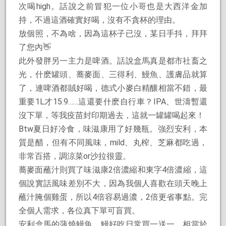
次喝high。話說之前冒犯一位小哥也是大西洋金加
持，不過這酒確實好喝，沒有不貪杯的理由。
放個照，不為啥，因為這杯子已沒，某日手抖，拜拜
了您內👋
此外發胖另一主力是啤酒。話說盒馬真是都市社畜之
光，什麽罐頭、蕎麥面、三得利、鰻魚、護膚品就算
了，連啤酒都賊好喝，德式小麥白精釀相當不錯，最
重要1L才15.9……這還要什麽自行車？IPA、世濤暫還
沒下單，等我疫苗封印期過去，這就一罐罐喝起來！
Btw夏日好冷食，味滋康用了好幾瓶。強烈安利，本
質是醋，但有不同風味，mild、丸榨、芝麻都吃過，
非常百搭，調涼菜or沙拉很靈。
蕎麥面蘸汁則買了味滋康2倍濃縮和東字4倍濃縮，這
個說實話風味差別不大，因為我個人喜歡在頭天晚上
蘸汁腌個雞蛋，所以4倍容易過濃，2倍更省事點。完
全個人需求，各位真下單可盲買。
安利盒馬的蒲燒鰻魚，鰻好吃日常買一送一，相當於