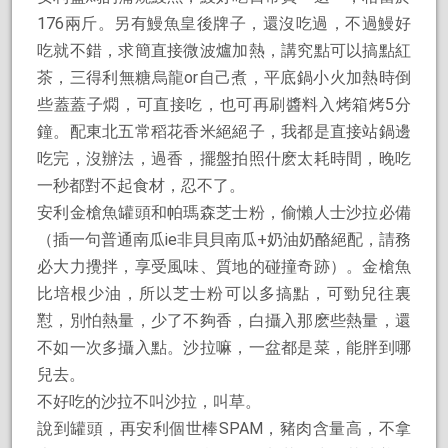
176兩斤。另有鰻魚皇後牌子，還沒吃過，不過鰻好
吃就不錯，求簡直接微波爐加熱，講究點可以搞點紅
茶，三得利無糖烏龍or自己煮，平底鍋小火加熱時倒
些蓋蓋子燜，可直接吃，也可再刷醬料入烤箱烤5分
鐘。配東北五常稻花香米絕絕子，我都是直接站鍋邊
吃完，沒辦法，過香，擺盤拍照什麽太耗時間，晚吃
一秒都對不起食材，忍不了。
安利金槍魚罐頭和帕瑪森芝士粉，偷懶人士沙拉必備
（插一句普通南瓜ie非貝貝南瓜+奶油奶酪絕配，請務
必大力攪拌，享受風味、質地的碰撞奇跡）。金槍魚
比培根少油，所以芝士粉可以多搞點，可勁兒往裏
懟，別怕熱量，少了不夠香，白攝入那麽些熱量，還
不如一次多攝入點。沙拉嘛，一盆都是菜，能胖到哪
兒去。
不好吃的沙拉不叫沙拉，叫草。
說到罐頭，再安利個世棒SPAM，豬肉含量高，不拿