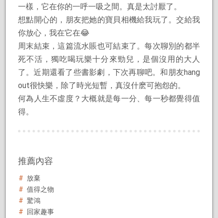
一樣，它在你的一呼一吸之間。真是太討厭了。
想點開心的，朋友把她的寶貝相機給我玩了。交給我
你放心，我在它在😂
周末結束，這篇流水賬也可結束了。每次聊別的都半
死不活，獨吃喝玩樂十分來勁兒，是個沒用的大人
了。近期還看了些書影劇，下次再聊吧。和朋友hang
out很快樂，除了時光短暫，真沒什麽可抱怨的。
何為人生不虛度？大概就是每一分、每一秒都覺得值
得。
推薦內容
放棄
值得之物
驚鴻
回家趣事