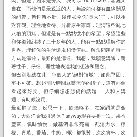
悶。但是，如果是旁人，我可以I don’t care，瀟灑又
自在。而他們是最親近的人，無論如何都有血緣關系
的紐帶，斬也斬不斷。縱使如今你“長大”了，可以相
對客觀、理性地看待、分析原生家庭，理清這些亂七
八糟的頭緒，但還是有一點點微小的希望，希望這些
和你復雜糾纏了二十多年的人，能有一點點理解你的
世界、理解你的生活環境和價值觀。解決問題的唯一
方式是溝通，最難的是溝通。我想，我願意溝通，耐
著性子、仔細、理性地表達我的想法和觀念。
但巴別塔總在此。每個人的“絕對領域”，如此堅固，
牢不可破。想起前段時間豆瓣流傳的段子，還有那個
看起來好笑、但仔細想想悲傷的話題——人和人溝
通，有時候沒用。
最近胖了些，反思一下，飲酒略多。在家調就是金
酒，大西洋金我推過嗎？anyway現在要推一次。果香
豐富，氣味愉悅，做基酒非常亮麗，配湯力水、檸
檬、青瓜、番茄、牛奶、椰汁都很贊，次次貪杯，次