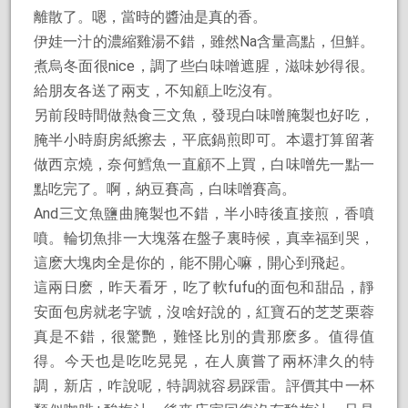
離散了。嗯，當時的醬油是真的香。
伊娃一汁的濃縮雞湯不錯，雖然Na含量高點，但鮮。
煮烏冬面很nice，調了些白味噌遮腥，滋味妙得很。
給朋友各送了兩支，不知顧上吃沒有。
另前段時間做熱食三文魚，發現白味噌腌製也好吃，
腌半小時廚房紙擦去，平底鍋煎即可。本還打算留著
做西京燒，奈何鱈魚一直顧不上買，白味噌先一點一
點吃完了。啊，納豆賽高，白味噌賽高。
And三文魚鹽曲腌製也不錯，半小時後直接煎，香噴
噴。輪切魚排一大塊落在盤子裏時候，真幸福到哭，
這麽大塊肉全是你的，能不開心嘛，開心到飛起。
這兩日麽，昨天看牙，吃了軟fufu的面包和甜品，靜
安面包房就老字號，沒啥好說的，紅寶石的芝芝栗蓉
真是不錯，很驚艷，難怪比別的貴那麽多。值得值
得。今天也是吃吃晃晃，在人廣嘗了兩杯津久的特
調，新店，咋說呢，特調就容易踩雷。評價其中一杯