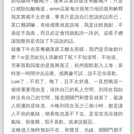
類似咖啡+酸梅汁，後來店家回復沒有酸梅汁，只是
口感類似酸梅湯，emm店家每次很努力地回復和解釋
我其實都不太舒適，畢竟只是說自己想說的話而已，
眾口難調嘛，有啥感覺就直說咯，我是比較挑剔，不
過從不負面，而且必定會找個點誇一誇的。這樣子總
讓我覺得是否說了不該說的話。
就像下午在茶餐廳落座又離去那樣，我們是否做錯什
麽？or是否給別人添麻煩了呢？不知道呀。不知道。
另家殷勤回復的是復興面王，杭州面館新入上海，當
時第一時間沖去品嘗。感興趣可試，說不定你喜歡。
Luei了，不寫了。晚了，且不太舒適。一直想獨居一
個很重要理由是，保持自己的私人空間。到現在我始
終沒有自己的空間，隨意開關門和聲音就算了，最讓
人煩擾的是味道。今晚到現在至少三個小時，都是讓
人不快的氣味，噴香氛也遮不下去。是室友洗浴後的
氣味。很復雜，我不喜歡。或者說厭惡。
這種侵入無時無刻不在，和聲音、光線、開關門都不