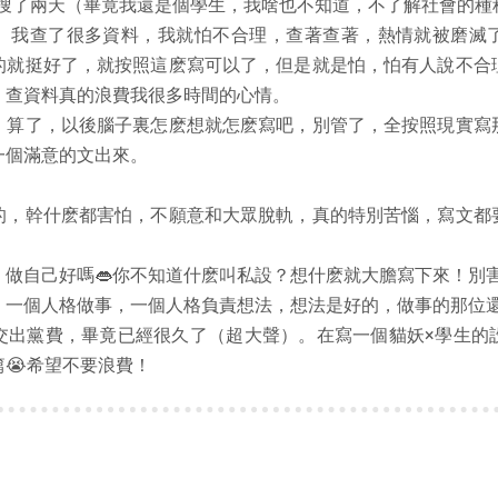
，我就搜了兩天（畢竟我還是個學生，我啥也不知道，不了解社會的
）我查了很多資料，我就怕不合理，查著查著，熱情就被磨滅
的就挺好了，就按照這麽寫可以了，但是就是怕，怕有人說不合
，查資料真的浪費我很多時間的心情。
，算了，以後腦子裏怎麽想就怎麽寫吧，別管了，全按照現實寫
一個滿意的文出來。
的，幹什麽都害怕，不願意和大眾脫軌，真的特別苦惱，寫文都
，做自己好嗎👄你不知道什麽叫私設？想什麽就大膽寫下來！別
，一個人格做事，一個人格負責想法，想法是好的，做事的那位
交出黨費，畢竟已經很久了（超大聲）。在寫一個貓妖×學生的
😭希望不要浪費！