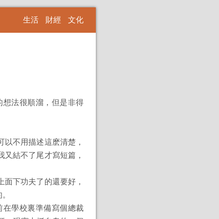
生活
財經
文化
的想法很順溜，但是非得
可以不用描述這麽清楚，
我又結不了尾才寫短篇，
上面下功夫了的還要好，
的。
前在學校裏準備寫個總裁