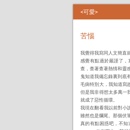
可愛
苦惱
我覺得我寫同人文簡直
感覺有點過於嚴謹了，
查，查著查著熱情和靈
鬼知道我備忘錄裏到底
毛病特別大，我知道寫
但是我非得想太多萬一
就成了惡性循環。
我現在翻看我以前對小
雖然也是爛尾。那個伏
真的有點困惑吧，不知