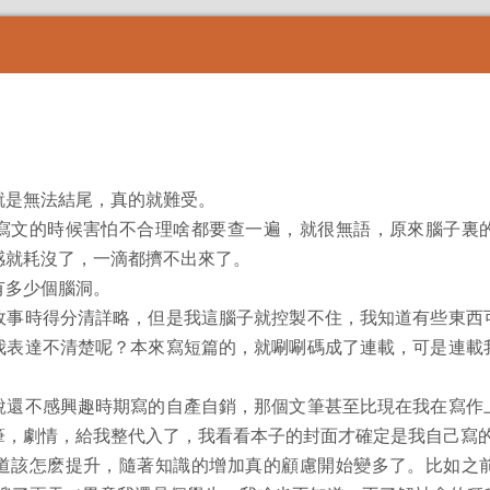
就是無法結尾，真的就難受。
寫文的時候害怕不合理啥都要查一遍，就很無語，原來腦子裏
感就耗沒了，一滴都擠不出來了。
有多少個腦洞。
故事時得分清詳略，但是我這腦子就控製不住，我知道有些東西
我表達不清楚呢？本來寫短篇的，就唰唰碼成了連載，可是連載
說還不感興趣時期寫的自產自銷，那個文筆甚至比現在我在寫作
筆，劇情，給我整代入了，我看看本子的封面才確定是我自己寫
道該怎麽提升，隨著知識的增加真的顧慮開始變多了。比如之