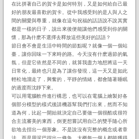
在比拼著自己的賀卡是如何特別，又是如何給自己最
好的朋友最喜歡的賀卡。從中我感受到的是人與人之
間的關愛與尊重，就像在這句祝福的話語說不說其實
都是一樣的日子，說出來後便能讓他們感受到你的關
懷，那為什麽不選擇去釋放這些美好的話語？
節日會不會是生活中時間的節點呢？就像一個一個站
臺，讓你回味一下來時的路。今天沒有什麽過節的氣
氛，但是它依然是不同的，就算我盡力地想將這一天
日常化，最終也只是為了讓你發現，這一天又是如此
輕松地溜走了，興奮的，平靜的情緒，都會隨著睡眠
的過渡而沈靜下來。
可以用電腦軟件進行構思，也可以在電腦上繪製好各
個部分模型的樣式後請機器幫我們打出來，然而不知
道為何，比起一開始就決定自己要做一個很酷或很符
合主流審美的東西，倒更想嘗試用自己的雙手隨心所
欲地去捏出一個形象。不是說沒有完整的概念或者章
法，而是用泥巴捏出一條魚，大概每一個人都能獲得