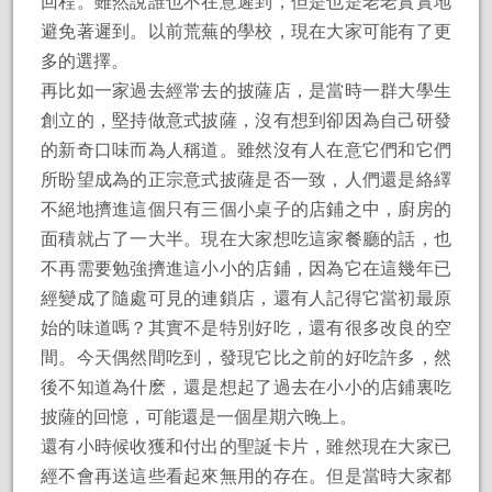
回程。雖然說誰也不在意遲到，但是也是老老實實地
避免著遲到。以前荒蕪的學校，現在大家可能有了更
多的選擇。
再比如一家過去經常去的披薩店，是當時一群大學生
創立的，堅持做意式披薩，沒有想到卻因為自己研發
的新奇口味而為人稱道。雖然沒有人在意它們和它們
所盼望成為的正宗意式披薩是否一致，人們還是絡繹
不絕地擠進這個只有三個小桌子的店鋪之中，廚房的
面積就占了一大半。現在大家想吃這家餐廳的話，也
不再需要勉強擠進這小小的店鋪，因為它在這幾年已
經變成了隨處可見的連鎖店，還有人記得它當初最原
始的味道嗎？其實不是特別好吃，還有很多改良的空
間。今天偶然間吃到，發現它比之前的好吃許多，然
後不知道為什麽，還是想起了過去在小小的店鋪裏吃
披薩的回憶，可能還是一個星期六晚上。
還有小時候收獲和付出的聖誕卡片，雖然現在大家已
經不會再送這些看起來無用的存在。但是當時大家都