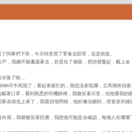
誤了同事們下班，今天特意買了零食去賠罪，這是前提。
客戶，我總不能邋遢著去，於是化了個妝，把頭發盤起，戴上🎀
冷落了唉……
hhh可牛死我了，看起來挺忙的，我也沒多耽擱，立馬飛奔回家
地戴著口罩，看到熟悉的司機師傅，我微笑著示意，但他看我的
居家叔叔也上來了，我親切地問候，他好像沒聽到，徑直坐到後
。
看向我，我都微笑著回應，我想他可能是在確認，每個人在哪裏