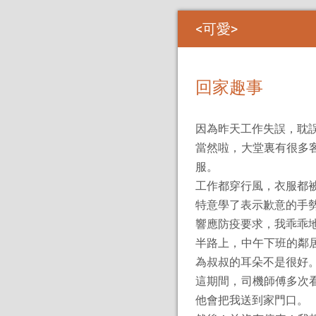
可愛
回家趣事
因為昨天工作失誤，耽
當然啦，大堂裏有很多
服。
工作都穿行風，衣服都被
特意學了表示歉意的手勢
響應防疫要求，我乖乖
半路上，中午下班的鄰
為叔叔的耳朵不是很好
這期間，司機師傅多次
他會把我送到家門口。