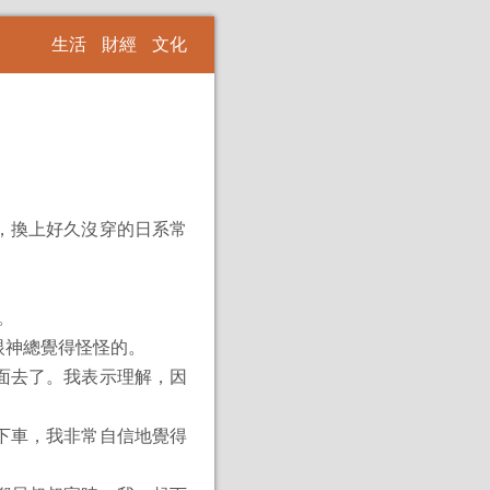
生活
財經
文化
，換上好久沒穿的日系常
。
眼神總覺得怪怪的。
面去了。我表示理解，因
下車，我非常自信地覺得