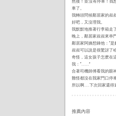
然後！並沒有停車！我
車了。
我轉頭問候鄰居家的叔叔
好吧，又沒理我。
我默默地推著行李箱走
晚上，鄰居家叔叔來串門
鄰居家阿姨想錘他：“是
叔叔可以說是很驚訝了
奇怪，這女孩子怎麽在這
我：“………”
合著司機師傅看我的眼
難怪都沒在我家門口停車
所以啊……下次回家還得
推薦內容