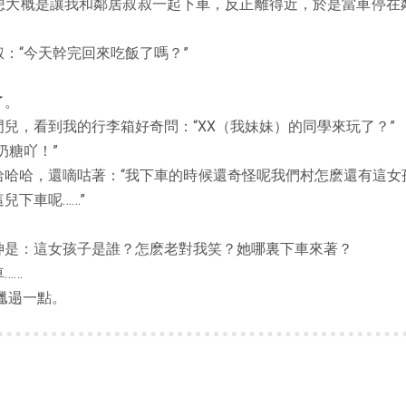
想大概是讓我和鄰居叔叔一起下車，反正離得近，於是當車停在
：“今天幹完回來吃飯了嗎？”
了。
兒，看到我的行李箱好奇問：“XX（我妹妹）的同學來玩了？”
奶糖吖！”
哈哈哈，還嘀咕著：“我下車的時候還奇怪呢我們村怎麽還有這女
兒下車呢……”
神是：這女孩子是誰？怎麽老對我笑？她哪裏下車來著？
……
邋遢一點。