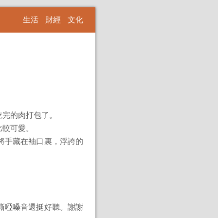
生活
財經
文化
完的肉打包了。
比較可愛。
將手藏在袖口裏，浮誇的
嘶啞嗓音還挺好聽。謝謝