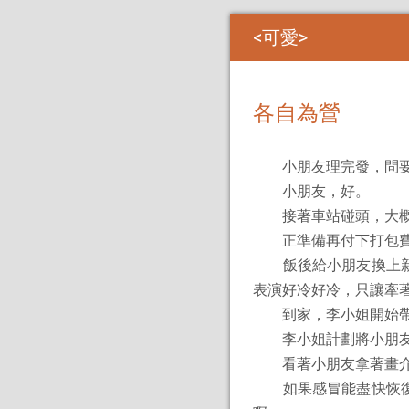
可愛
各自為營
小朋友理完發，問要
小朋友，好。
接著車站碰頭，大概自
正準備再付下打包費呢
飯後給小朋友換上新買
表演好冷好冷，只讓牽
到家，李小姐開始帶小
李小姐計劃將小朋友
看著小朋友拿著畫介
如果感冒能盡快恢復就