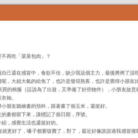
不再吃「菜菜包肉」？
己還在感冒中，食欲不佳，缺少我這個主力，最後將烤了沒吃
，大姐大氣的給免了，也許是發現熟客，也許是覺得小朋友
的棉服（話說為了出遊，又準備了好些物件），小朋友故意
著衣袖。
朋友聽繪畫的預科，跟著畫了個玉米，還挺好。
的畫都留下來，讓標記了個日期，序號。
紹，感覺生活也還挺好的。
更好了，嗓子都要咳費了，對了，最近好像誰說過我感冒後