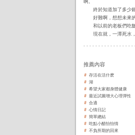
啊。
終於知道加了多少錢
好難啊，想想未來的
和以前的老板們吃飯真
現在就，一潭死水，
推薦內容
存活在活什麽
湖
希望大家都身體健康
最近試圖增大心理彈性
合適
心情日記
簡單總結
吃點小醋怡怡情
不負所期的回來