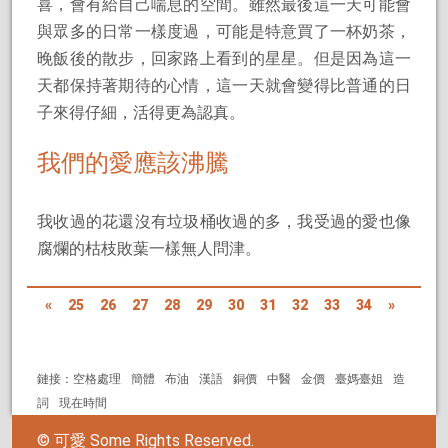
喜，會有給自己喘息的空間。雖然最後這一天可能會
與眾多的日常一樣度過，可能是特意買了一杯奶茶，
晚飯後的散步，回家路上看到的星星。但是因為這一
天都保持著期待的心情，這一天就會變得比普通的日
子來得仔細，活得更為認真。
我們的愛應該沸騰
我收過的花還沒有垃圾桶收過的多，我受過的愛也像
腐爛的枯枝敗葉一樣無人問津。
«
25
26
27
28
29
30
31
32
33
34
»
鏈接：
空格處理
簡體
布油
漢語
銅價
中醫
金價
臺媽臺姐
造
詞
現在時間
©
可愛
Some Rights Reserved.