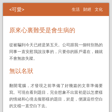
可愛
生活
財經
文化
原來心裏難受是會生病的
從被騙到今天已經是第五天。公司跟我一個特別熟的
同事一直安慰我說沒事的，只要你的賬戶還在，錢就
不會無故失蹤。
無以名狀
翻開電腦，才發現之前準備了好幾篇的文章準備要
寫。可現在看到題目，完全想象不出當初是以怎麽樣
的情緒和心境去擬那樣的題目，於是，便讓這些空白
的文檔一直空白下去。