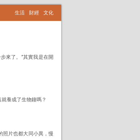
生活
財經
文化
步來了。”其實我是在開
這就養成了生物鐘嗎？
的照片也都大同小異，慢