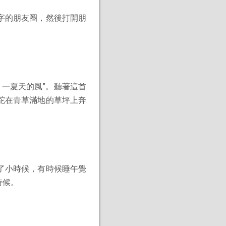
字的朋友圈，然後打開朋
 一夏天的風”。聽著這首
駝在青草滿地的草坪上奔
了小時候，有時候睡午覺
時候。