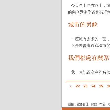
今天早上走在路上，翻看
的內容逐漸變得客觀理
城市的另貌
一座城有太多的一面，
不是未曾看過這城市的
我們都處在關系
我一直記得高中的時候
«
22
23
24
25
2
鏈接：
空格處理
簡體
布油