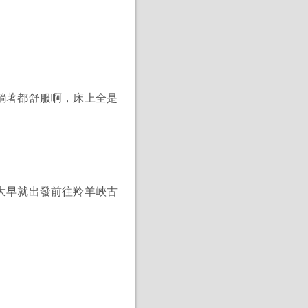
躺著都舒服啊，床上全是
大早就出發前往羚羊峽古