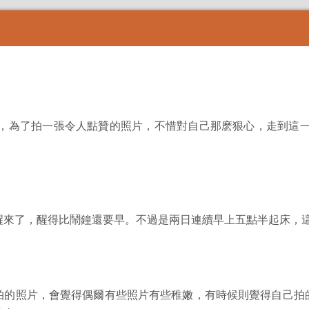
啊，為了拍一張令人點贊的照片，不惜對自己那麽狠心，走到這一
醒來了，醒得比鬧鐘還要早。不過是兩日連續早上五點半起床，
拍的照片，會覺得偶爾有些照片有些稚嫩，有時候則覺得自己拍