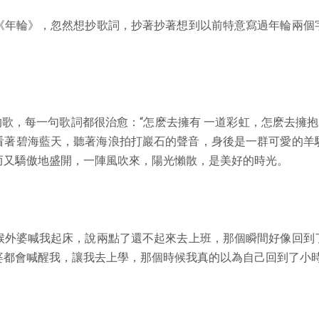
年輪》，忽然想抄歌詞，抄著抄著想到以前特意寫過年輪兩個
，每一句歌詞都很治愈：“怎麽去擁有 一道彩虹，怎麽去擁抱
看著碧海藍天，聽著海浪拍打巖石的聲音，身後是一群可愛的羊
而又驕傲地盛開，一陣風吹來，陽光懶散，是美好的時光。
外婆喊我起床，說兩點了還不起來去上班，那個瞬間好像回到
婆都會喊醒我，讓我去上學，那個時候我真的以為自己回到了小