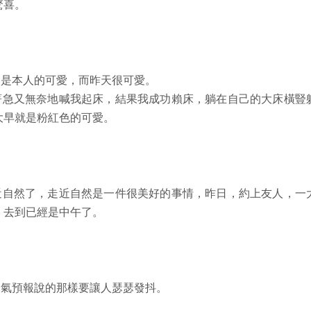
驚喜。
是本人的可愛，而昨天很可愛。
急又無奈地喊我起床，結果我成功賴床，躺在自己的大床橫豎
大早就是粉紅色的可愛。
自然了，走近自然是一件很美好的事情，昨日，約上友人，一
，去到已經是中午了。
氣預報說的那樣要讓人瑟瑟發抖。