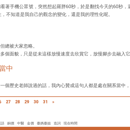
著手機公眾號，突然想起羅胖60秒，於是翻找今天的60秒，
性，不知道是我自己的觀念的變化，還是我的理性化呢。
但總被大家忽略。
多個面貌，只是從未這樣放慢速度去欣賞它，放慢腳步去融入
當中
一個歷史老師說過的話，我內心贊成這句人都是處在關系當中，
6
27
28
29
30
31
»
漢語
銅價
中醫
金價
臺媽臺姐
造詞
現在時間