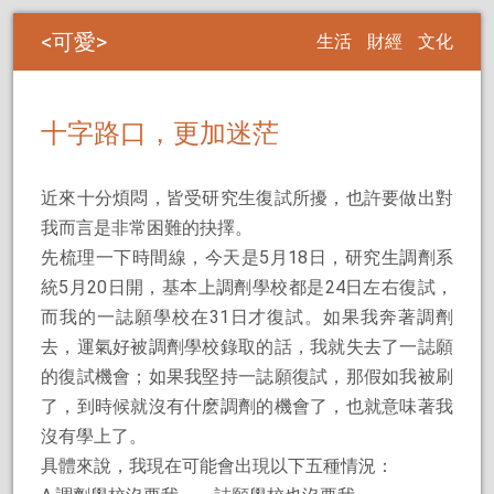
可愛
生活
財經
文化
十字路口，更加迷茫
近來十分煩悶，皆受研究生復試所擾，也許要做出對
我而言是非常困難的抉擇。
先梳理一下時間線，今天是5月18日，研究生調劑系
統5月20日開，基本上調劑學校都是24日左右復試，
而我的一誌願學校在31日才復試。如果我奔著調劑
去，運氣好被調劑學校錄取的話，我就失去了一誌願
的復試機會；如果我堅持一誌願復試，那假如我被刷
了，到時候就沒有什麽調劑的機會了，也就意味著我
沒有學上了。
具體來說，我現在可能會出現以下五種情況：