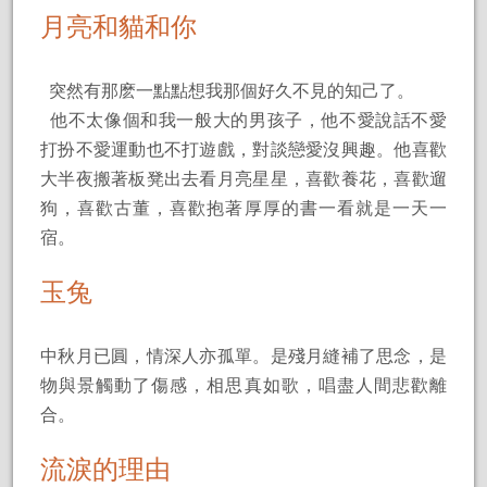
月亮和貓和你
突然有那麽一點點想我那個好久不見的知己了。
他不太像個和我一般大的男孩子，他不愛說話不愛
打扮不愛運動也不打遊戲，對談戀愛沒興趣。他喜歡
大半夜搬著板凳出去看月亮星星，喜歡養花，喜歡遛
狗，喜歡古董，喜歡抱著厚厚的書一看就是一天一
宿。
玉兔
中秋月已圓，情深人亦孤單。是殘月縫補了思念，是
物與景觸動了傷感，相思真如歌，唱盡人間悲歡離
合。
流淚的理由