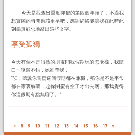
今天是我查出重度抑郁的第四個年頭了，不過我
想實際的時間應該更早吧，感謝網絡能讓我在此時此
刻毫無顧忌地敲出這些文字。
享受孤獨
今天有個不是很熟的朋友問我假期玩的怎麽樣，我隨
口一說還不錯，她卻問我，
“誒，聽說你閨蜜這個假期都在兼職，那你是不是平常
都在家裏躺著，趁你閨蜜有空了才出去啊，那我覺得
你這假期有點無聊了。”
«
8
9
10
11
12
13
14
15
16
17
»