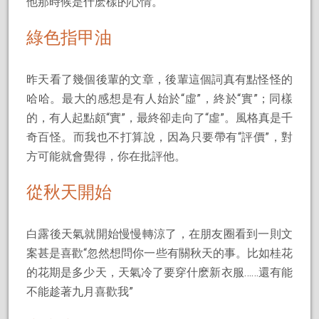
他那時候是什麽樣的心情。
綠色指甲油
昨天看了幾個後輩的文章，後輩這個詞真有點怪怪的
哈哈。最大的感想是有人始於“虛”，終於“實”；同樣
的，有人起點頗“實”，最終卻走向了“虛”。風格真是千
奇百怪。而我也不打算說，因為只要帶有“評價”，對
方可能就會覺得，你在批評他。
從秋天開始
白露後天氣就開始慢慢轉涼了，在朋友圈看到一則文
案甚是喜歡“忽然想問你一些有關秋天的事。比如桂花
的花期是多少天，天氣冷了要穿什麽新衣服……還有能
不能趁著九月喜歡我”