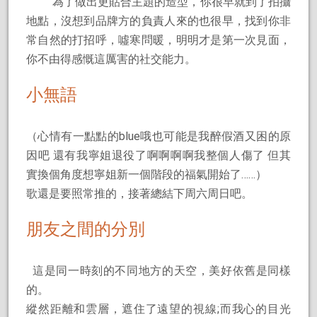
為了做出更貼合主題的造型，你很早就到了拍攝
地點，沒想到品牌方的負責人來的也很早，找到你非
常自然的打招呼，噓寒問暖，明明才是第一次見面，
你不由得感慨這厲害的社交能力。
小無語
（心情有一點點的blue哦也可能是我醉假酒又困的原
因吧 還有我寧姐退役了啊啊啊啊我整個人傷了 但其
實換個角度想寧姐新一個階段的福氣開始了……）
歌還是要照常推的，接著總結下周六周日吧。
朋友之間的分別
這是同一時刻的不同地方的天空，美好依舊是同樣
的。
縱然距離和雲層，遮住了遠望的視線;而我心的目光