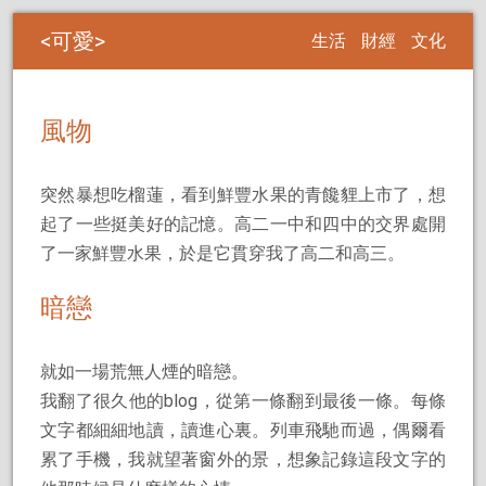
可愛
生活
財經
文化
風物
突然暴想吃榴蓮，看到鮮豐水果的青饞貍上市了，想
起了一些挺美好的記憶。高二一中和四中的交界處開
了一家鮮豐水果，於是它貫穿我了高二和高三。
暗戀
就如一場荒無人煙的暗戀。
我翻了很久他的blog，從第一條翻到最後一條。每條
文字都細細地讀，讀進心裏。列車飛馳而過，偶爾看
累了手機，我就望著窗外的景，想象記錄這段文字的