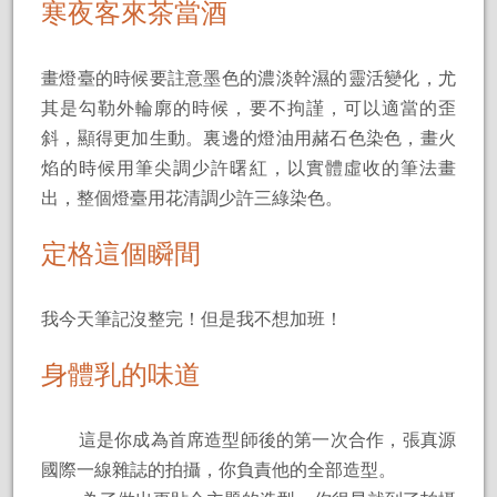
寒夜客來茶當酒
畫燈臺的時候要註意墨色的濃淡幹濕的靈活變化，尤
其是勾勒外輪廓的時候，要不拘謹，可以適當的歪
斜，顯得更加生動。裏邊的燈油用赭石色染色，畫火
焰的時候用筆尖調少許曙紅，以實體虛收的筆法畫
出，整個燈臺用花清調少許三綠染色。
定格這個瞬間
我今天筆記沒整完！但是我不想加班！
身體乳的味道
這是你成為首席造型師後的第一次合作，張真源
國際一線雜誌的拍攝，你負責他的全部造型。